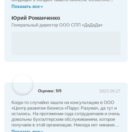
хотелось бы отметить то, что помимо качественной
Показать все
Для ИП
и высокопрофессионального «бухгалтера», наша
компания в лице ООО "Центр развития бизнеса
Юрий Романченко
Бухгалтерское Обслуживание ИП
«Парус Разума". обрела высококвалифицированного
Генеральный директор ООО СПП «ДаДаДа»
Регистрация ИП
консультанта по вопросам финансовой, кадровой и
производственной политике.
Закрытие ИП
Оформление ЭЦП
Юридические услуги для бизнеса
Оптимизация налогового учета
Регистрация в системе «Меркурий»
Оценка: 5/5
2023.09.27
Регистрация в системе «Честный знак»
Когда-то случайно зашли на консультацию в ООО
Ведение учета кадров
«Центр развития бизнеса «Парус Разума», да тут и
остались. На протяжении года сотрудничаем и очень
Ведение воинского учета
довольны бухгалтерским обслуживанием, которое
получаем в этой организации. Никогда нет никаких
Проверка иностранных контрагентов
проблем с ИФНС. Все во время и в срок. Бухгалтера
Показать все