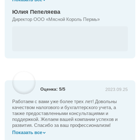
оперативно реагируют на все вопросы, оказывают
консультации по вопросам налогообложения и
Предоставление займов
Юлия Пепеляева
кадрам. Считаем, что в век информатизации и
Директор ООО «Мясной Король Пермь»
автоматизации будущее за аутсорсингом.
Оценка: 5/5
2023.09.25
Работаем с вами уже более трех лет! Довольны
качеством налогового и бухгалтерского учета, а
также предоставленными консультациями и
поддержкой. Желаем вашей компании успехов и
развития. Спасибо за ваш профессионализм!
Показать все