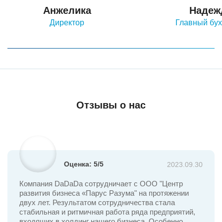
Анжелика
Надеж
Директор
Главный бух
Бухгалтерское сопровождение
Передача полномочий управляющей организации
3-НДФЛ для физических лиц
Отзывы о нас
Для ООО
Бухгалтерское Обслуживание ООО
Восстановление Бухгалтерского Учета
Внутренний Аудит
Оценка: 5/5
2023.09.30
Регистрация ООО
Компания DaDaDa сотрудничает с ООО "Центр
Ликвидация OOO
развития бизнеса «Парус Разума" на протяжении
двух лет. Результатом сотрудничества стала
Внесение Изменений В Учредительные Документы
стабильная и ритмичная работа ряда предприятий,
Оформление ЭЦП
входящих в холдинг нашего бизнеса. Особенно