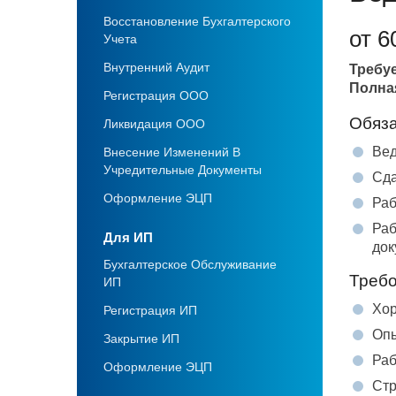
Восстановление Бухгалтерского
от 6
Учета
Внутренний Аудит
Требу
Полна
Регистрация ООО
Обяза
Ликвидация OOO
Вед
Внесение Изменений В
Учредительные Документы
Сда
Оформление ЭЦП
Раб
Раб
Для ИП
док
Бухгалтерское Обслуживание
Требо
ИП
Хор
Регистрация ИП
Опы
Закрытие ИП
Раб
Оформление ЭЦП
Стр