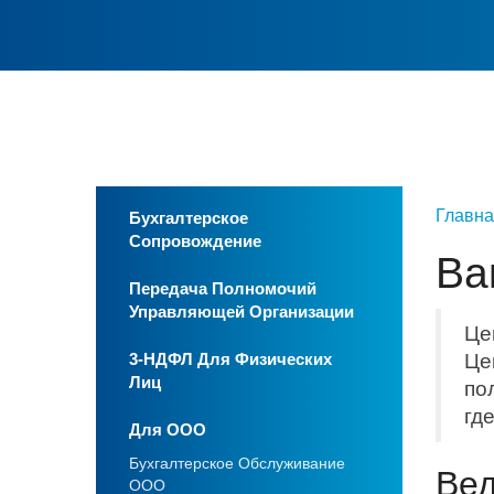
Главна
Бухгалтерское
Сопровождение
Ва
Передача Полномочий
Управляющей Организации
Це
3-НДФЛ Для Физических
Це
Лиц
по
гд
Для ООО
Бухгалтерское Обслуживание
Вед
ООО