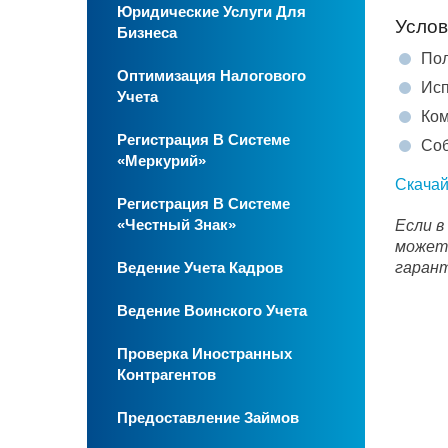
Юридические Услуги Для
Услов
Бизнеса
Пол
Оптимизация Налогового
Исп
Учета
Ком
Регистрация В Системе
Соб
«Меркурий»
Скачай
Регистрация В Системе
«Честный Знак»
Если в
можете
Ведение Учета Кадров
гарант
Ведение Воинского Учета
Проверка Иностранных
Контрагентов
Предоставление Займов